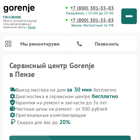
+7 (800) 301-55-83
Ежедневно, с 10:00 до 20:00
FIX-GORENJE
+7 (800) 301-55-83
Ремонт устройств Gorenje
Специализированный
Звонок бесплатный по РФ
cервисный центр г.
Пенза
Мы ремонтируем
Позвонить
Сервисный центр Gorenje
в Пензе
за 30 мин
Выезд мастера на дом
бесплатно
бесплатно
Диагностика в сервисном центре
Гарантия на ремонт и запчасти до 3х лет
Честные цены на ремонт - от 300 рублей
Оригинальные комплектующие
20%
Скидка для вас до
Ремонт варочных панелей Gorenje
Ремонт посудомоечных машин Gorenje
Ремонт парогенераторов Gorenje
Ремонт духовых шкафов Gorenje
Ремонт водонагревателей Gorenje
Ремонт микроволновых печей Gorenje
Ремонт стиральных машин Gorenje