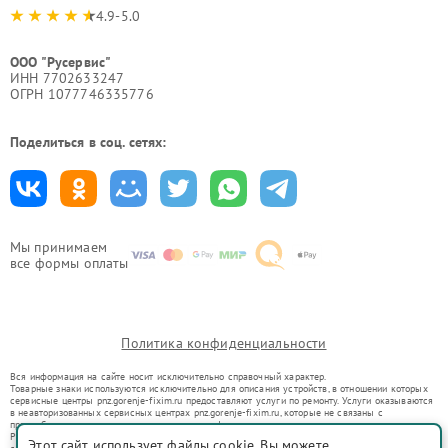
4.9-5.0
ООО "Русервис"
ИНН 7702633247
ОГРН 1077746335776
Поделиться в соц. сетях:
Мы принимаем
все формы оплаты
Политика конфиденциальности
Вся информация на сайте носит исключительно справочный характер.
Товарные знаки используются исключительно для описания устройств, в отношении которых
сервисные центры pnz.gorenje-fixim.ru предоставляют услуги по ремонту. Услуги оказываются
в неавторизованных сервисных центрах pnz.gorenje-fixim.ru, которые не связаны с
правообладателями товарных знаков или их официальными представителями.
Ремонт осуществляется для устройств, уже введенных в гражданский оборот в соответствии
Этот сайт использует файлы cookie. Вы можете