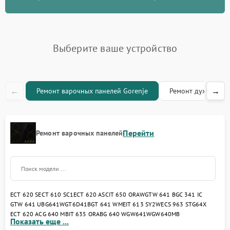
Выберите ваше устройство
←
→
Ремонт варочных панелей Gorenje
Ремонт духовых ш
Перейти
Ремонт варочных панелей
ECT 620 S
ECT 610 SC1
ECT 620 ASC
IT 650 ORAW
GTW 641 B
GC 341 IC
GTW 641 UB
G641W
GT6D41B
GT 641 W
MEIT 613 SY2W
ECS 963 ST
G64X
ECT 620 AC
G 640 MB
IT 635 ORAB
G 640 W
GW641W
GW640MB
Показать еще ...