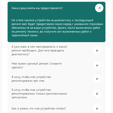
Какие документы вы предоставляете?
На этапе приема устройства на диагностику и последующий
ремонт вам будет предоставлен заказ-наряд с указанием страховых
обязательств на ваше устройство. Далее, после выполнения работ
по ремонту техники, вы получите акт выполненных работ и
гарантийный талон.
Я уже знаю в чем неисправность и какой
ремонт необходим. Для чего проводить
диагностику?
Мне нужен срочный ремонт. Сможете
сделать?
Я хочу, чтобы мое устройство
ремонтировали при мне.
Я хочу, чтобы мое устройство
ремонтировалось только оригинальными
запчастями.
Как я узнаю, что мое устройство готово?